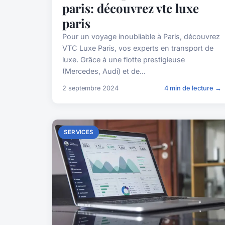
paris: découvrez vtc luxe
paris
Pour un voyage inoubliable à Paris, découvrez
VTC Luxe Paris, vos experts en transport de
luxe. Grâce à une flotte prestigieuse
(Mercedes, Audi) et de...
2 septembre 2024
4 min de lecture →
SERVICES