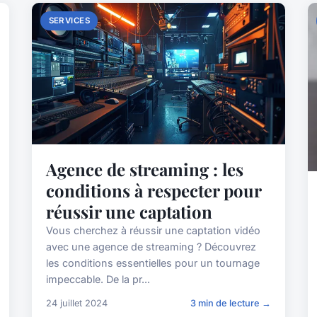
SERVICES
Agence de streaming : les
conditions à respecter pour
réussir une captation
Vous cherchez à réussir une captation vidéo
avec une agence de streaming ? Découvrez
les conditions essentielles pour un tournage
impeccable. De la pr...
24 juillet 2024
3 min de lecture →