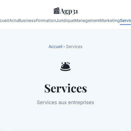
📰
Agp31
cueil
Actu
Business
Formation
Juridique
Management
Marketing
Servi
Accueil
› Services
🛎️
Services
Services aux entreprises