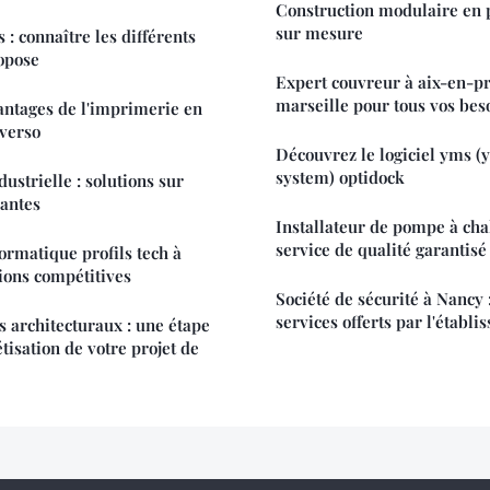
Construction modulaire en p
sur mesure
: connaître les différents
ropose
Expert couvreur à aix-en-p
marseille pour tous vos beso
antages de l'imprimerie en
overso
Découvrez le logiciel yms 
system) optidock
ustrielle : solutions sur
antes
Installateur de pompe à cha
service de qualité garantisé
ormatique profils tech à
ions compétitives
Société de sécurité à Nancy :
services offerts par l'établ
s architecturaux : une étape
étisation de votre projet de