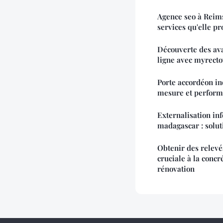
Agence seo à Reims 
services qu'elle p
Découverte des av
ligne avec myrect
Porte accordéon ind
mesure et perform
Externalisation inf
madagascar : solut
Obtenir des relevé
cruciale à la concr
rénovation