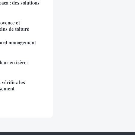
aca : des solutions
rovence et
ins de toiture
(yard management
leur en isère:
 vérifiez les
issement