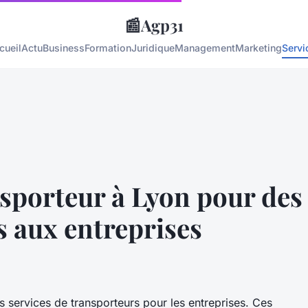
📰
Agp31
cueil
Actu
Business
Formation
Juridique
Management
Marketing
Servi
nsporteur à Lyon pour des
s aux entreprises
s services de transporteurs pour les entreprises. Ces