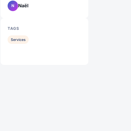
Naël
N
TAGS
Services