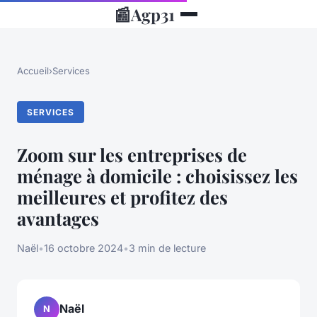
📰
Agp31
Accueil
›
Services
SERVICES
Zoom sur les entreprises de
ménage à domicile : choisissez les
meilleures et profitez des
avantages
Naël
•
16 octobre 2024
•
3 min de lecture
Naël
N