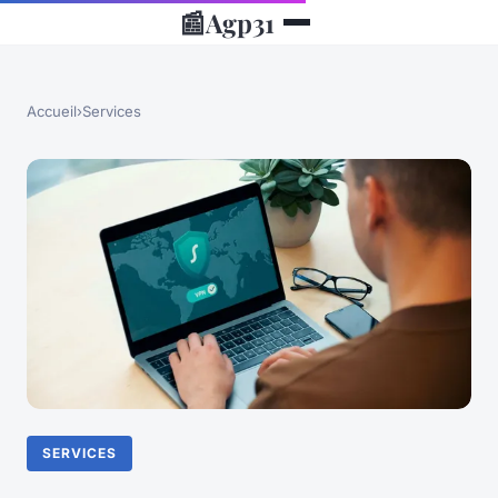
📰
Agp31
Accueil
›
Services
SERVICES