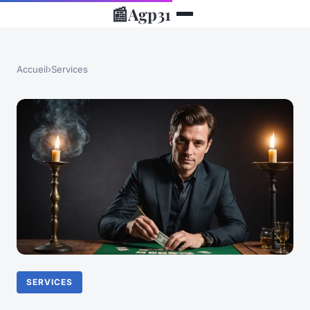
📰
Agp31
Accueil
›
Services
SERVICES