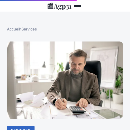
📰
Agp31
Accueil
›
Services