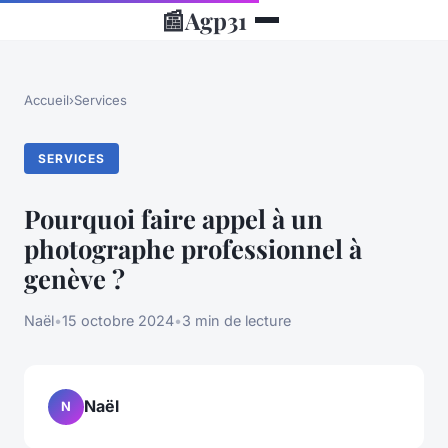
📰
Agp31
Accueil
›
Services
SERVICES
Pourquoi faire appel à un
photographe professionnel à
genève ?
Naël
•
15 octobre 2024
•
3 min de lecture
Naël
N