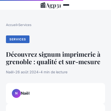
📰
Agp31
Accueil
›
Services
SERVICES
Découvrez signum imprimerie à
grenoble : qualité et sur-mesure
Naël
•
26 août 2024
•
4 min de lecture
Naël
N