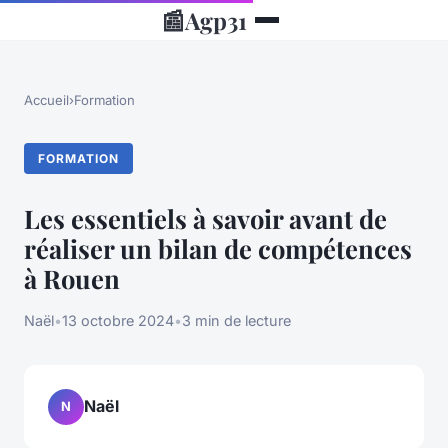
📰
Agp31
Accueil
›
Formation
FORMATION
Les essentiels à savoir avant de
réaliser un bilan de compétences
à Rouen
Naël
•
13 octobre 2024
•
3 min de lecture
Naël
N