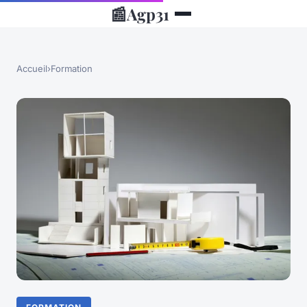
📰
Agp31
Accueil
›
Formation