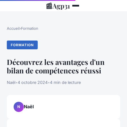
📰
Agp31
Accueil
›
Formation
FORMATION
Découvrez les avantages d'un
bilan de compétences réussi
Naël
•
4 octobre 2024
•
4 min de lecture
Naël
N