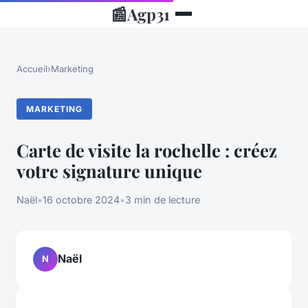
📰
Agp31
Accueil
›
Marketing
MARKETING
Carte de visite la rochelle : créez
votre signature unique
Naël
•
16 octobre 2024
•
3 min de lecture
Naël
N