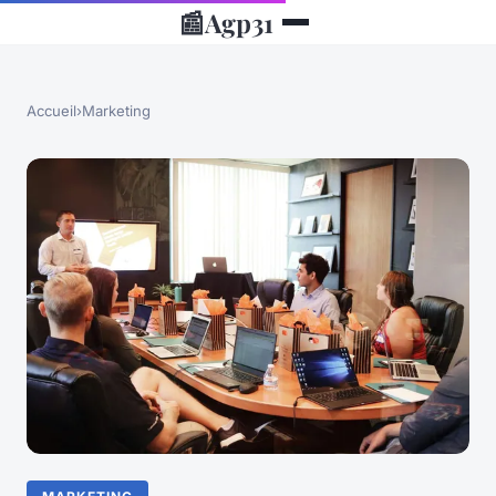
📰
Agp31
Accueil
›
Marketing