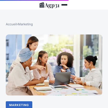
📰
Agp31
Accueil
›
Marketing
MARKETING