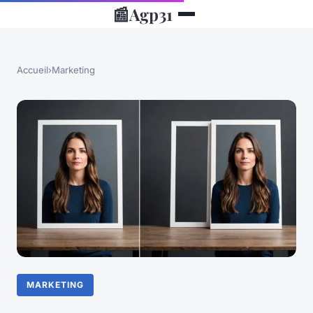
📰
Agp31
Accueil
›
Marketing
MARKETING