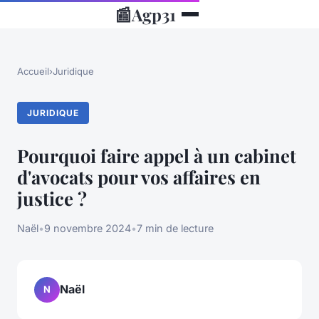
📰
Agp31
Accueil
›
Juridique
JURIDIQUE
Pourquoi faire appel à un cabinet
d'avocats pour vos affaires en
justice ?
Naël
•
9 novembre 2024
•
7 min de lecture
Naël
N