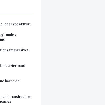
 client avec aktiva2
 gironde :
ous
ations immersives
tube acier rond
une bâche de
nel et construction
onomies