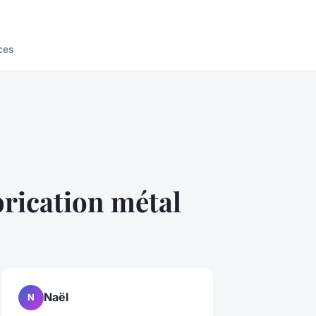
ces
brication métal
Naël
N