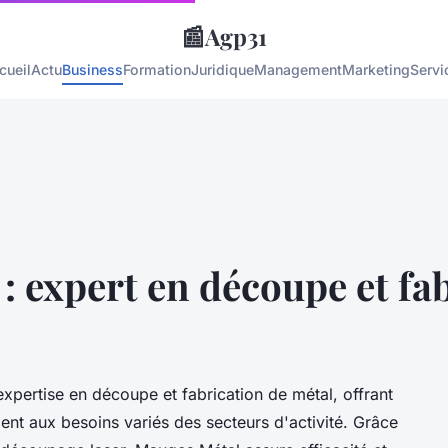
📰
Agp31
cueil
Actu
Business
Formation
Juridique
Management
Marketing
Servi
 : expert en découpe et fa
xpertise en découpe et fabrication de métal, offrant
ent aux besoins variés des secteurs d'activité. Grâce