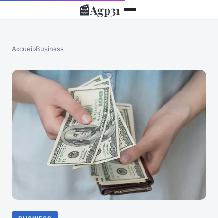
📰
Agp31
Accueil
›
Business