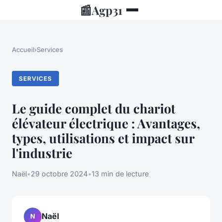
📰
Agp31
Accueil
›
Services
SERVICES
Le guide complet du chariot
élévateur électrique : Avantages,
types, utilisations et impact sur
l'industrie
Naël
•
29 octobre 2024
•
13 min de lecture
Naël
N