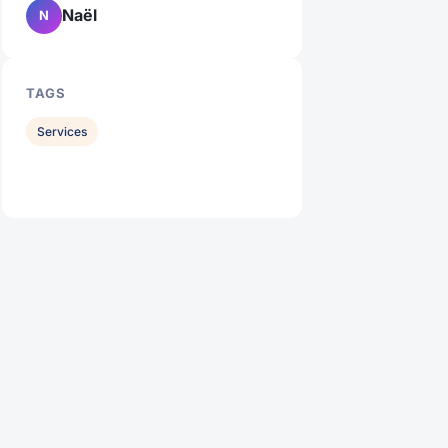
Naël
N
TAGS
Services