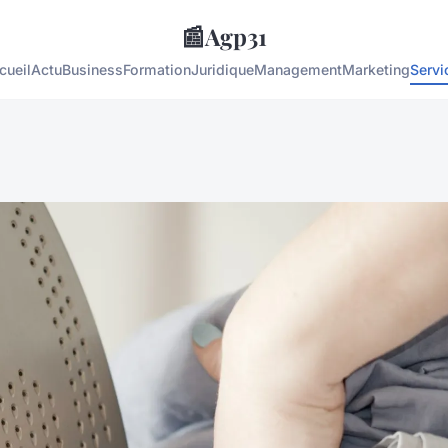
📰
Agp31
cueil
Actu
Business
Formation
Juridique
Management
Marketing
Servi