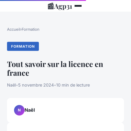
📰
Agp31
Accueil
›
Formation
FORMATION
Tout savoir sur la licence en
france
Naël
•
5 novembre 2024
•
10 min de lecture
Naël
N