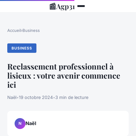
📰
Agp31
Accueil
›
Business
BUSINESS
Reclassement professionnel à
lisieux : votre avenir commence
ici
Naël
•
19 octobre 2024
•
3 min de lecture
Naël
N