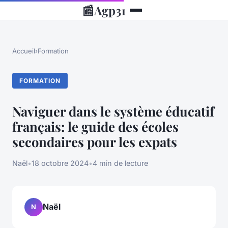
📰
Agp31
Accueil
›
Formation
FORMATION
Naviguer dans le système éducatif
français: le guide des écoles
secondaires pour les expats
Naël
•
18 octobre 2024
•
4 min de lecture
Naël
N