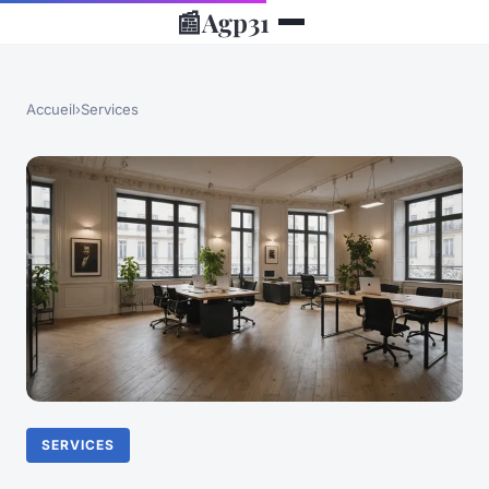
📰
Agp31
Accueil
›
Services
SERVICES