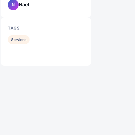
Naël
N
TAGS
Services