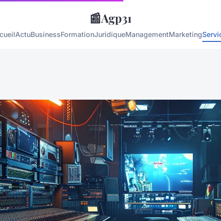
📰
Agp31
cueil
Actu
Business
Formation
Juridique
Management
Marketing
Servi