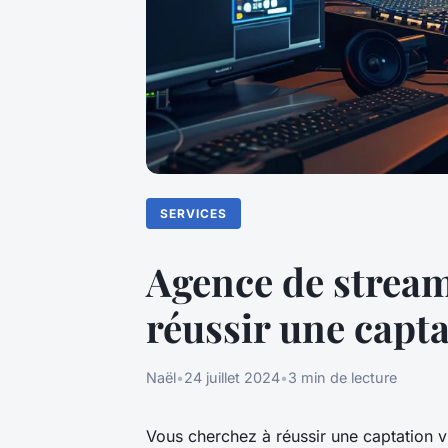
SERVICES
Agence de streami
réussir une capt
Naël
•
24 juillet 2024
•
3 min de lecture
Vous cherchez à réussir une captation 