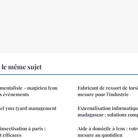
 le même sujet
 mentaliste - magicien lyon
Fabricant de ressort de torsi
os événements
mesure pour l'industrie
ciel yms (yard management
Externalisation informatique
madagascar : solutions comp
nsectisation à paris :
Aide à domicile à lens : vot
t efficaces
mesure au quotidien